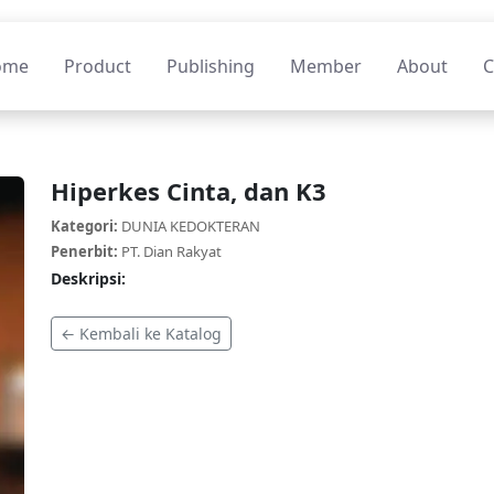
ome
Product
Publishing
Member
About
C
Hiperkes Cinta, dan K3
Kategori:
DUNIA KEDOKTERAN
Penerbit:
PT. Dian Rakyat
Deskripsi:
← Kembali ke Katalog