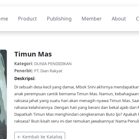
ome
Product
Publishing
Member
About
C
Timun Mas
Kategori:
DUNIA PENDIDIKAN
Penerbit:
PT. Dian Rakyat
Deskripsi:
Di sebuah desa kecil yang damai, Mbok Srini akhirnya mendapatkan 
anak perempuan cantik bernama Timun Mas. Namun, kebahagiaan it
raksasa jahat yang suatu hari akan menagih nyawa Timun Mas. Sa
rahasia kelahirannya. Dengan hati yang berani dan bekal ajaib dari
Dapatkah Timun Mas menghindari cengkeraman Buto Ijo? Apakah k
raksasa? Ikuti kisah seru ini dan temukan jawabannya! Nama Penulis
← Kembali ke Katalog